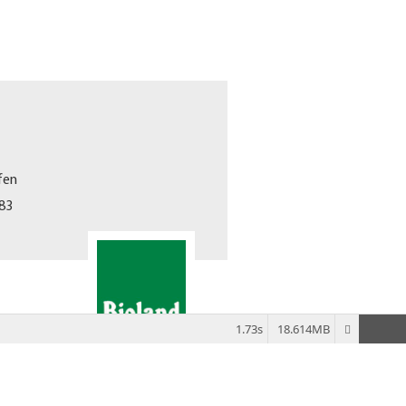
fen
 83
1.73s
18.614MB