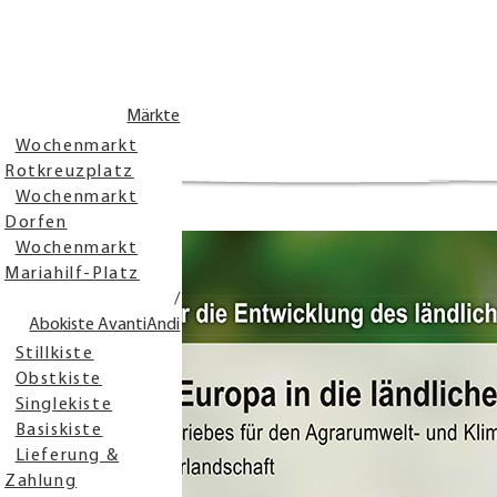
Märkte
EU-Förderung
Wochenmarkt
Rotkreuzplatz
Wochenmarkt
Dorfen
Wochenmarkt
Mariahilf-Platz
/
Abokiste AvantiAndi
Stillkiste
Obstkiste
Singlekiste
Basiskiste
Lieferung &
Zahlung