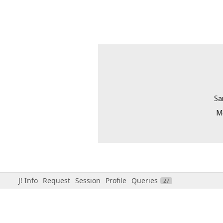
Sa
Mo
J! Info
Request
Session
Profile
Queries
27