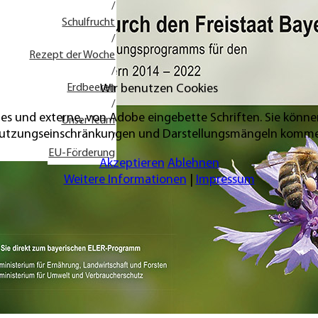
/
Schulfrucht
/
Rezept der Woche
/
Wir benutzen Cookies
Erdbeeren
/
es und externe, von Adobe eingebette Schriften. Sie könn
Unser Team
utzungseinschränkungen und Darstellungsmängeln komm
/
EU-Förderung
Akzeptieren
Ablehnen
Weitere Informationen
|
Impressum