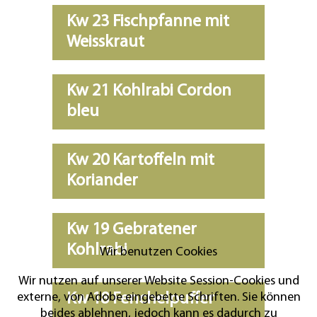
Kw 23 Fischpfanne mit
Weisskraut
Kw 21 Kohlrabi Cordon
bleu
Kw 20 Kartoffeln mit
Koriander
Kw 19 Gebratener
Kohlrabi
Wir benutzen Cookies
Wir nutzen auf unserer Website Session-Cookies und
externe, von Adobe eingebette Schriften. Sie können
Kw 18 Fenchelpuffer
beides ablehnen, jedoch kann es dadurch zu