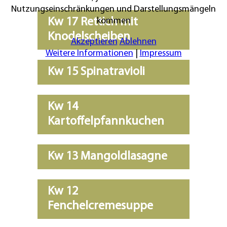
Nutzungseinschränkungen und Darstellungsmängeln
Kw 17 Rettich mit
kommen
Knodelscheiben
Akzeptieren
Ablehnen
Weitere Informationen
|
Impressum
Kw 15 Spinatravioli
Kw 14
Kartoffelpfannkuchen
Kw 13 Mangoldlasagne
Kw 12
Fenchelcremesuppe