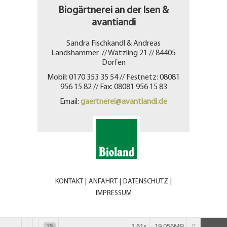
Biogärtnerei an der Isen &
avantiandi
Sandra Fischkandl & Andreas
Landshammer // Watzling 21 // 84405
Dorfen
Mobil: 0170 353 35 54 // Festnetz: 08081
956 15 82 // Fax: 08081 956 15 83
Email:
gaertnerei@avantiandi.de
KONTAKT
|
ANFAHRT
|
DATENSCHUTZ
|
IMPRESSUM
1.61s
19.056MB
29